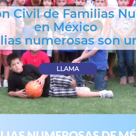
ón Civil de Familias 
en México
ilias numerosas son u
LLAMA
LIAS NUMEROSAS DE M