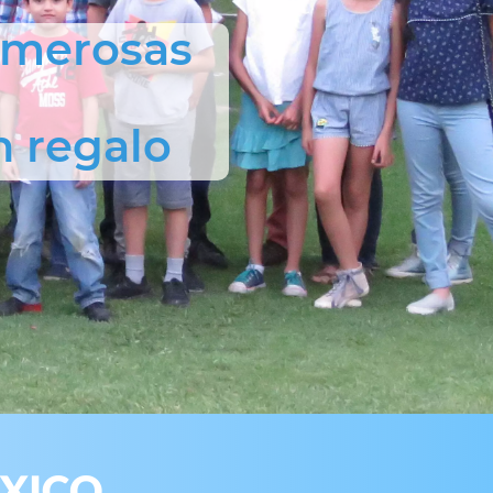
Numerosas
n regalo
ÉXICO